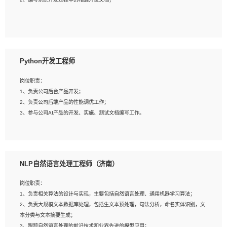
4、有较强的系统需求分析、文档编写能力、沟通能力；
5、具备与多团队合作的经验，良好团队协作精神；
岗位要求：
1、全日制本科及以上学历，计算机相关专业毕业，一年以上前端开发工作经验；
2、熟练掌握HTML、CSS、JavaScript等web相关技术；
Python开发工程师
3、熟悉react/vue/angular任何一种前端框架，熟悉react优先；
4、熟悉webpack配置和git操作；
岗位职责：
5、善于沟通，具有团队意识；
1、负责公司后台产品开发；
2、负责公司后端产品的性能调优工作；
3、参与公司AI产品的开发、实施、测试文档编写工作。
岗位要求:
1、计算机相关专业，本科及以上学历，2年以上后端开发经验，有过运营商项目经
NLP自然语言处理工程师（济南）
验的更佳；
2、熟练python编程语言，熟悉服务端开发流程，熟悉常见的算法和数据结构；
岗位职责：
3、熟悉数据库开发，熟悉Mysql、Oracle、MongoDb数据库应用开发其中一种；
1、负责相关算法的设计与实现，主要包括自然语言处理、通用机器学习算法；
4、熟悉Python Wed框架（Django/Flask...）代码能力优秀，熟悉编码规范和具备
2、负责大规模文本数据库处理，包括生文本预处理，句法分析，命名实体识别，文
良好的文档编写能力）；
本分类与文本摘要生成；
5、沟通表达能力强，具备团队协作能力。
3、跟踪自然语言处理的前沿技术和业界先进的模型应用；