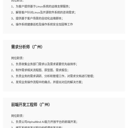
岗位职责：
4、在剪辑上会思考，有一定编导思维；
1、为客户提供基于Linux系统的运维支撑服务；
5、踏实， 勤奋，愿意在工作中不断学习，提高自我；
2、解答客户针对Linux及开源软件系统的咨询需求；
6、能与同事友好相处。
3、提供基于客户场景的自动化运维脚本；
4、操作系统健康巡检及操作系统安全加固等工作
岗位要求：
需求分析师（广州）
1、全日制本科计算机相关专业毕业，3年以上相关工作经验；
2、精通linux操作系统的运行维护，具有故障处理的能力
岗位职责：
3、熟练使用脚本语言，shell/python任一种，熟练使用Ansible
1、负责收集业务部门需求以及需求紧要优先级排序；
4、熟悉linux常见服务、中间件的基本原理、部署以及故障处理，如：Mysql、
2、制作需求相关流程图、原型图、需求报告；
Apache、Nginx、Zabbix、Kafka等
3、负责业务的需求调研、分析和管理工作，对需求文档进行管理；
5、熟悉主流虚拟化技术，如：VMware、KVM
4、发现业务操作流程中的痛点，并提出对应的解决方案；
6、具备网络方面的基础知识，熟悉常见的网络协议，如TCP/IP，转发原理，路由优
5、完成其他上级领导交予的任务和工作。
先级等
7、了解容器技术，熟悉docker或podman
8、有良好的文档编写能力和沟通能力，有RHCE证书优先
前端开发工程师（广州）
岗位要求：
1、本科以上学历，一年以上需求分析相关经验者优先；
岗位职责：
2、熟悉产品及需求规划工具，如:Axure、Xmind、MS Project等；
1、负责公司AlphaMind AI能力开放平台的前端开发；
3、具备良好的交流协调能力，有较强的责任感、工作积极主动；
2、编写系统开发过程中的相遇开发文档；