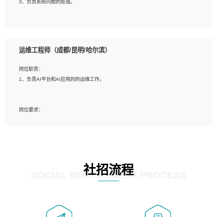
3、负责系统问题的处理。
5、必须有实际的生产环境系统维护经验。
6、有中国移动安全态势系统相关项目经验优先考虑。
岗位要求：
1、精通java编程，熟悉vue和jsp编程；
运维工程师（成都/昆明/哈尔滨）
2、熟悉linux命令；
3、熟练使用springmvc、springcloud、webservice等框架进行开发；
岗位职责：
4、熟练使用oracle、mysql进行开发；
1、负责AI平台和AI应用的的运维工作。
5、熟悉流程开发如使用activiti；
6、计算机相关专业本科以上学历，3年以上开发工作经验。
岗位要求：
1、计算机相关专业，大专以上学历，2年以上开发运维工作经验；
2、必须具备的能力：有丰富的运维开发和K8S运维经验；熟悉K8S、Git、docker
等相关工具使用；熟练掌握Linux环境下的Shell语言 ；工作责任感强、具有良好的
沟通能力、服务意识；
3、掌握Linux环境下的Python编程语言；
社招流程
4、掌握DevOps思想、方法和流程。Jenkins工具使用；
SOCIAL RECRUITMENT PROCESS
5、掌握常见中间件配置与优化，如mysql、nginx等；
6、掌握服务器的维护，熟悉linux系统的常用操作；
7、掌握和第三方系统API接口的维护操作，和安全漏洞扫描的修复工作。