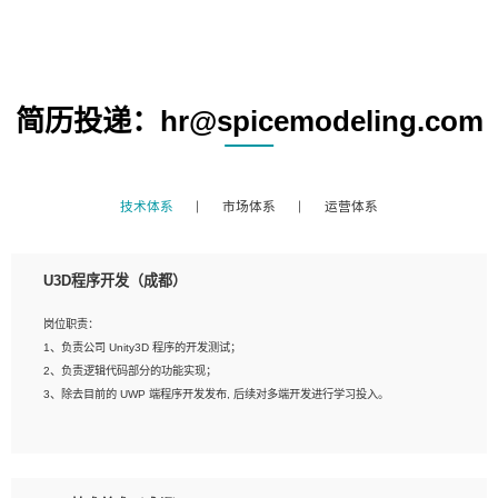
简历投递：hr@spicemodeling.com
技术体系
市场体系
运营体系
U3D程序开发（成都）
岗位职责：
1、负责公司 Unity3D 程序的开发测试；
2、负责逻辑代码部分的功能实现；
3、除去目前的 UWP 端程序开发发布, 后续对多端开发进行学习投入。
岗位要求：
1、全日制本科相关专业，具有相关开发经验?年以上；