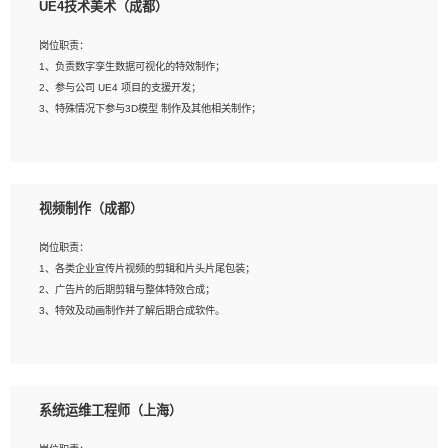
UE4技术美术（成都）
2、熟练掌握 Unity3D 程序开发，精通 C# 语言开发；
3、具有大量插件的使用调试经历，开发测试过 UWP 端程序者优先；
岗位职责：
4、有良好的沟通能力和团队合作意识；
1、负责数字孪生数据可视化的特效制作；
5、开发过 HoloLens 程序者优先。
2、参与公司 UE4 项目的支援开发；
3、特殊情况下参与3D模型 制作及其他相关制作；
岗位要求：
1、全日制本科以上学历，美术、动画相关专业毕业，具有相关效果制作经验2年以
视频制作（成都）
上；
2、熟练掌握 Particle 或 Niagara 制作特效模块；
岗位职责：
3、想象力丰富, 有一定的艺术审美深度；
1、各类企业宣传片视频的剪辑和片头片尾包装；
4、有良好的场景特效搭建功底；
2、广告片的后期剪辑与整体特效合成；
5、熟悉 3Ds Max 或者 Maya；
3、特效及动画制作并了解后期合成软件。
6、有良好的沟通能力和团队合作意识；
7、参与过建筑结构表现相关项目者优先
岗位要求：
1、热爱影视，责任心强，有强烈的兴趣和后期制作的主观能动性；
系统运维工程师（上海）
2、熟练使用After Effect、Photo Shop、熟练掌握视频剪辑和特效包装软件；
3、能对影片后期进行整体调色控制，具备一定审美感；