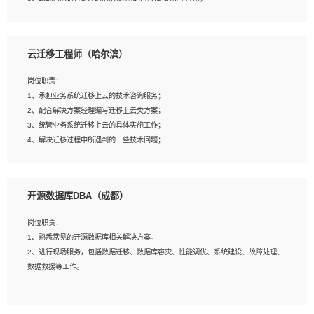
4、负责问答系统的搭建和知识图谱的建立；
云迁移工程师（哈尔滨）
岗位要求：
1、1年及以上自然语言处理方向研究或工作经验，统招本科及以上学历；
岗位职责：
2、熟悉tensorflow，keras，pytorch等常规深度学习框架，快速根据客户需求实现
1、承担业务系统迁移上云的技术咨询服务；
有效的模型；
2、配合解决方案经理编写迁移上云类方案；
3、熟悉掌握至少一种编程语言，如：Python，Java；
3、统管业务系统迁移上云的具体实施工作；
4、 熟悉NLP相关算法与实现；
4、解决迁移过程中所遇到的一些技术问题；
5、至少有一次及以上问答系统的项目实践，熟悉问答系统全流程开发者优先；
6、有较强的问题分析和处理能力，良好的团队合作意识；
7、 参与过相关竞赛或科研项目者优先。
岗位要求：
开源数据库DBA（成都）
1、专科及以上学历，三年以上工作经验，计算机等相关专业；
2、具备常见业务系统资源评估、部署优化和故障排查的能力；
岗位职责：
3、熟悉常见操作系统、存储、网络、 IO 等相关原理；
1、熟悉常见的开源数据库相关解决方案。
4、具有迁移工具实操经验，具备P2V、V2V迁移能力；
2、进行现场服务，包括数据迁移、数据库容灾、性能调优、系统建设、故障处理、
5、熟练华为、VMware虚拟化、云计算及云存储技术；
数据救援等工作。
6、熟悉主流数据库、应用服务器、中间件部署架构和运维方法；
7、具备资源池迁移、应用及数据迁移、异构数据迁移相关经验；
8、具有HCIE/H3CIE/VMware/阿里云等云计算方向认证者优先；
岗位要求：