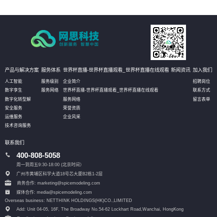
产品与解决方案
服务体系
世界杯直播-世界杯直播观看_世界杯直播在线观看
新闻资讯
加入我们
人工智能
服务级别
企业简介
招聘岗位
数字孪生
服务网络
世界杯直播-世界杯直播观看_世界杯直播在线观看
联系方式
数字化转型解
服务网络
留言表单
安全服务
荣誉资质
运维服务
企业风采
技术咨询服务
联系我们
400-808-5058
周一到周五9:30-18:00 (北京时间）
广州市黄埔区科学大道18号芯大厦B2栋1-2层
商务合作: marketing@spicemodeling.com
媒体合作: media@spicemodeling.com
Overseas business: NETTHINK HOLDINGS(HK)CO.,LIMITED
Add: Unit 04-05, 16F, The Broadway No.54-62 Lockhart Road,
Wanchai, HongKong