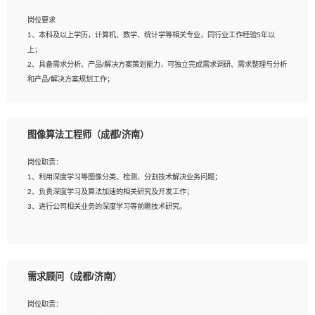
岗位要求
岗位要求：
1、本科及以上学历，计算机、数学、统计学等相关专业，同行业工作经验5年以
1、全日制统招本科及以上学历，计算机相关专业毕业，5年以上开发工作经验；
上；
2、具有扎实的java编程功底和良好的编码习惯，有分布式、多线程及高并发系统开
2、具备需求分析、产品/解决方案策划能力，可独立完成需求调研、需求整理与分析
发经验和性能调优经验尤佳；熟悉JVM调优；掌握基础中间件、基础架构方案和云
和产品/解决方案规划工作；
平台、云产品功能特性，熟练使用相关平台的功能和了解其背后实现机制；
3、逻辑缜密，对用户产品/解决方案体验敏感，对数据敏感，有产品/解决方案意
3、精通主流开发框架经验，精通一门主流开发语言；熟悉主流开源框架源码；
识，有主见，以数据为驱动，以结果为导向；
4、具有一定的大中型项目参与经验，有中间件、基础组件和框架的研发经验，具备
4、具有丰富的AI产品/解决方案解决方案经验，能够针对客户的需求，快速响应输出
研发管理流程建设经验；
图像算法工程师（成都/济南）
相关的解决方案，包括视频分析、图像识别、NLP、OCR、机器学习等；
5、熟悉Spring、Mybatis等开源框架和常用apache组件,熟悉Web服务端开发的各
5、具备AI技术背景，掌握TensorFlow、PyTorch、Spark MLlib、SK-Learn等常见
种常用框架和技术Springboot、Shiro、springcloud等；熟悉Linux常用命令和了解
岗位职责：
AI算法框架，对人脸识别、目标检测、图像识别、OCR、NLP等AI算法有深刻理
常用脚本语言，较丰富的线上系统运维经验，复杂问题排查思路清晰。
1、利用深度学习等图像分类、检测、分割技术解决业务问题；
解。具有AI平台级产品/解决方案从业经验者优先。具有大数据技术背景者优先；
2、负责深度学习及算法加速的相关研究及开发工作；
6、具备良好的客户意识与沟通能力，善于学习思考、创新与团队协作，认真负责、
3、进行公司相关业务的深度学习等前瞻技术研究。
执行力与抗压力强。
岗位要求：
1、统招本科以上学历，图形图像、计算机或数学相关专业；
需求顾问（成都/济南）
2、2年以上图像处理开发经验，熟悉python和spark开发；
3、熟练使用TensorFlow、Theano、Keras 及 Caffe 任意一种主流深度学习框架搭
岗位职责：
建深度学习系统环境；