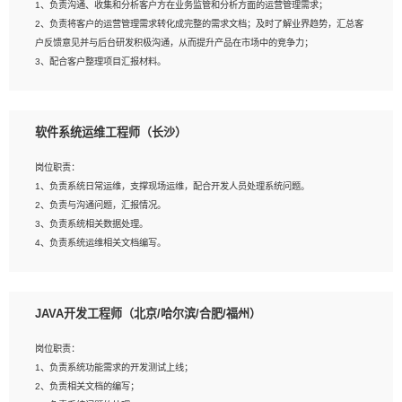
1、负责沟通、收集和分析客户方在业务监管和分析方面的运营管理需求；
4、熟悉OPENCV、HALCON等常用图像处理软件，熟练进行图像处理；
2、负责将客户的运营管理需求转化成完整的需求文档；及时了解业界趋势，汇总客
5、熟悉主流的分类算法、聚类算法和关联分析算法原理，能熟练使用神经网络算法
户反馈意见并与后台研发积极沟通，从而提升产品在市场中的竞争力；
的进行业务建模；
3、配合客户整理项目汇报材料。
6、对OCR领域有深入的研究，熟悉模型调参，压缩和整型化方法；
7、熟悉mysql、oracle、MongoDB、redis等其中一种数据库使用。
岗位要求：
软件系统运维工程师（长沙）
1、3年以上运营或解决方案的工作经验。
2、具备良好的逻辑能力、沟通能力和文字处理能力，能够从海量数据中发现关键特
岗位职责：
征，可独立提出完整的优化方案,并推动方案执行达成结果；熟练使用PPT、
1、负责系统日常运维，支撑现场运维，配合开发人员处理系统问题。
WORD、EXCEL等办公软件；
2、负责与沟通问题，汇报情况。
3、深入理解公司各项AI产品和技术信息；具有较强的文档编写能力，能独立撰写
3、负责系统相关数据处理。
PPT、方案建议书等，面试时需携带个人制作的专业PPT文件进行展示。
4、负责系统运维相关文档编写。
5、负责现场对接客户，沟通事项。
JAVA开发工程师（北京/哈尔滨/合肥/福州）
岗位要求：
1、计算机相关专业本科以上学历，1年以上软件系统运维经验。
岗位职责：
2、精通linux命令。
1、负责系统功能需求的开发测试上线；
3、熟悉oracle、mysql 数据库。
2、负责相关文档的编写；
4、善于沟通，具有良好的团队合作精神和协作能力。