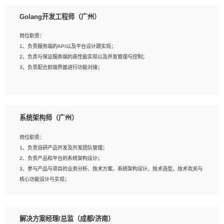
1、本科以上相关专业毕业，拥有三年以上相关数据工作经验经验。
Golang开发工程师（广州）
2、熟悉PostgreSQL、redis、MongoDB、ElasticSearch等开源数据库运维管理，
拥有开发经验优先。
岗位职责：
3、熟悉Oracle、MySQL、SQLServer中一种或多种优先。
1、负责服务端的API以及平台设计跟实现；
4、熟悉Hadoop、HBASE、Spark等大数据平台优先。
2、负责与保证服务端的高性能实现以及并发管理与控制；
5、熟悉linux或任意一种unix操作系统，如有较强操作系统侧工作经验者优先。
3、负责配合前端界面进行功能对接；
6、具备丰富的项目实施经验，较强的自我学习能力。
7、责任心强，为人友好，沟通能力强，具有良好的团队意识。
岗位要求：
1、本科及以上学历，计算机相关专业；
系统架构师（广州）
2、1年以上Golang开发工作经验，能独立完成相应项目开发；
3、基础扎实、熟悉数据结构与算法，熟悉多线程、多进程、IO复用等并发编程思维
岗位职责：
与实现，熟悉常用开源框架及设计模式；
1、负责自研产品开发及开发团队管理；
4、熟悉Golang、连接池、消息队列等组件使用、熟悉后端开发、测试、调试流程
2、负责产品和平台的系统架构设计；
跟工具使用；
3、参与产品与项目的业务分析、技术方案、系统架构设计、技术选型、技术攻关与
5、对技术有激情，喜欢钻研，能快速接受和掌握新技术，学习能力和工作责任心
核心功能设计与实现；
强，良好的沟通表达能力和团队协作能力。
4、根据业务及技术发展，做前瞻性的技术分析、研究及应用；
5、根据业务架构设计与业务需求，上接业务设计下接系统设计，编写系统概要设
计，指导技术骨干进行系统详细设计。
解决方案经理/总监（成都/济南）