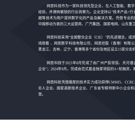
网思科技作为一家科技领先型企业，在人工智能、数字
经验，并拥有敏锐的行业洞察力。企业坚持以“技术产品+行
据等技术为用户提供数字化的产品及解决方案。凭借专业的
中国移动为首的三大运营商、广汽集团、国家电网、山东重
网思科技采用“全国整合企业（CIE）”的先进理念，成
线观看 、网思数字科技有限公司、网思控股（香港）有限
黑龙江、吉林、辽宁、香港等多个省份及地区设立15家分支
网思科技于2023年8月完成了由广州产投领投、天河
企业”；2024年9月，完成由范式基金独家领投的A+轮融资
网思科技凭借雄厚的技术实力成功获得CMMI5、CCR
巨人企业、国家高新技术企业、广东省专精特新中小企业和
誉。