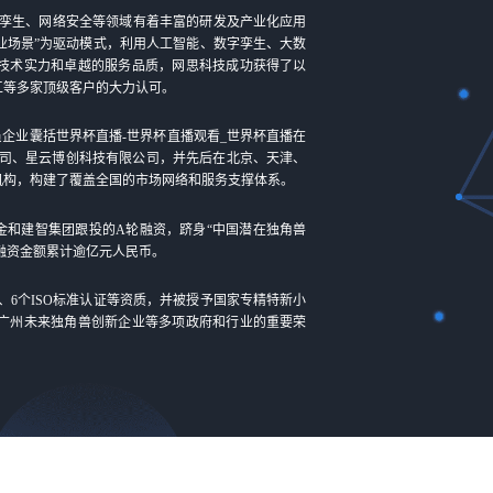
孪生、网络安全等领域有着丰富的研发及产业化应用
业场景”为驱动模式，利用人工智能、数字孪生、大数
技术实力和卓越的服务品质，网思科技成功获得了以
工等多家顶级客户的大力认可。
员企业囊括世界杯直播-世界杯直播观看_世界杯直播在
公司、星云博创科技有限公司，并先后在北京、天津、
机构，构建了覆盖全国的市场网络和服务支撑体系。
基金和建智集团跟投的A轮融资，跻身“中国潜在独角兽
，融资金额累计逾亿元人民币。
C、6个ISO标准认证等资质，并被授予国家专精特新小
广州未来独角兽创新企业等多项政府和行业的重要荣