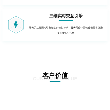
三维实时交互引擎
强大的三维图形引擎和实时渲染技术，最大程度还原物理世界实体场
景的状态与行为
客户价值
CUSTOMER VALUE
01
生产制造管理：结合实时生产数据，在3D场景中实时获知生产运营的KPI数据
和状态。同时当出现异常时，对各类报警信息进行处理和自动报警，定位到3D