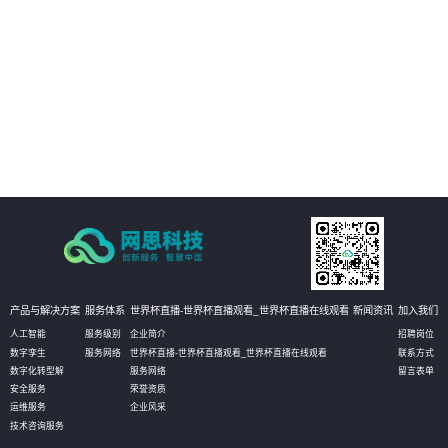
场景，及时获知运行风险，通过3D动态方式进行故障处理和远程干预。
02
管理运营决策：通过真实场景与数据的完美融合和实时呈现，真实再现实际的
生产状态，有助于管理者更高效直观的获知数据，并作出相应决策，甚至可以
对决策进行模拟推演，以达到最优化决策的目的。
03
设备资产管理：通过物联网数据的采集，实时获知设备资产状态信息和健康状
况。无需到现场即可实现资产的有效维护；同时还可定义相应的管理阈值，系
统自动预警，对设备进行预测性维护，选择性保养和更换，大幅降低设备资产
维护成本。
产品与解决方案
服务体系
世界杯直播-世界杯直播观看_世界杯直播在线观看
新闻资讯
加入我们
人工智能
服务级别
企业简介
招聘岗位
数字孪生
服务网络
世界杯直播-世界杯直播观看_世界杯直播在线观看
联系方式
数字化转型解
服务网络
留言表单
安全服务
荣誉资质
运维服务
企业风采
技术咨询服务