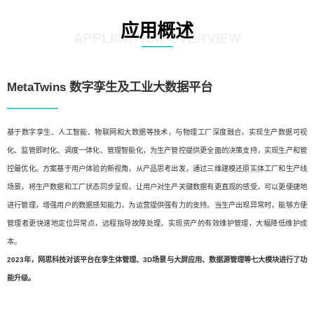
应用概述
APPLICATION OVERVIEW
MetaTwins 数字孪生及工业大数据平台
基于数字孪生、人工智能、物联网和大数据等技术，与物理工厂深度融合，实现生产数据可视
化、监管即时化、调度一体化、管理智能化，为生产管控提供更全面的决策支持，实现生产和管
控最优化。方案基于用户体验的新视角，从产品思考出发，通过三维建模还原实体工厂和生产线
场景，将生产数据和工厂状态同步呈现，让用户对生产关键数据有更直观的感受，可以更便捷地
进行管理，增强用户的数据感知能力，为运营提供强有力的支持。当生产出现异常时，能够方便
管理者更快速地定位异常点，远程指导故障处理，实现资产的有效维护管理，大幅降低维护成
本。
2023年，网思科技对该平台在孪生体管理、3D场景与大屏应用、数据源管理等七大模块进行了功
能升级。