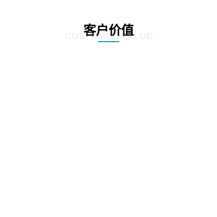
客户价值
CUSTOMER VALUE
01
根据全生命周期管理特点，对案件管理、争议诉讼、知识产权等核心业务流
程，实施闭环管理
02
在支持法务基础数据和法务数据精确、及时记录的基础上，为企业经营决策提
供参考依据
03
加强律师所管理，增加引入、考核评价、监督执行等相关流程，提高法律支撑
专业度
04
加强全方位普法宣传，APP、微信、PC端同步支撑，普法讲座，普法刊物，精