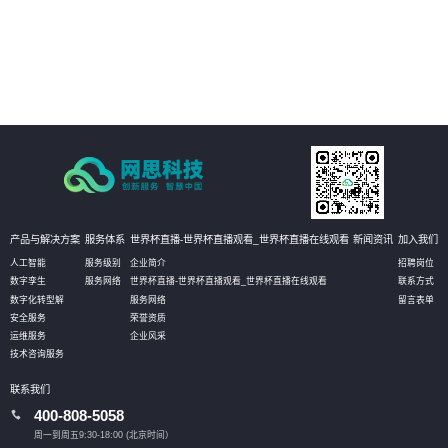
品课程等全面普法管理，激发员工学法守法用法意识，提高员工参与度，推动
依法治企
05
强化作业流程分析，落实责任主体，促使法务管理规范、标准、流程的有效实
施，将法务控制前置，以全面提升管理水平
产品与解决方案
服务体系
世界杯直播-世界杯直播观看_世界杯直播在线观看
新闻资讯
加入我们
人工智能
服务级别
企业简介
招聘岗位
数字孪生
服务网络
世界杯直播-世界杯直播观看_世界杯直播在线观看
联系方式
数字化转型解
服务网络
留言表单
安全服务
荣誉资质
运维服务
企业风采
技术咨询服务
联系我们
400-808-5058
周一到周五9:30-18:00 (北京时间）