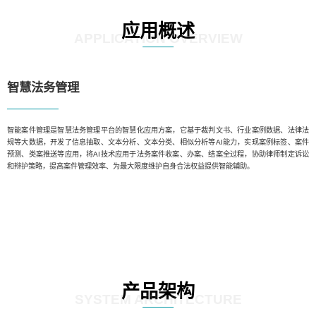
应用概述
APPLICATION OVERVIEW
智慧法务管理
智能案件管理是智慧法务管理平台的智慧化应用方案，它基于裁判文书、行业案例数据、法律法
规等大数据，开发了信息抽取、文本分析、文本分类、相似分析等AI能力，实现案例标签、案件
预测、类案推送等应用，将AI技术应用于法务案件收案、办案、结案全过程，协助律师制定诉讼
和辩护策略，提高案件管理效率、为最大限度维护自身合法权益提供智能辅助。
产品架构
SYSTEM ARCHITECTURE