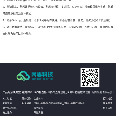
2、1年以上Golang开发工作经验，能独立完成相应项目开发；
3、基础扎实、熟悉数据结构与算法，熟悉多线程、多进程、IO复用等并发编程思维与实现，熟悉
常用开源框架及设计模式；
4、熟悉Golang、连接池、消息队列等组件使用、熟悉后端开发、测试、调试流程跟工具使用；
5、对技术有激情，喜欢钻研，能快速接受和掌握新技术，学习能力和工作责任心强，良好的沟通
表达能力和团队协作能力。
产品与解决方案
服务体系
世界杯直播-世界杯直播观看_世界杯直播在线观看
新闻资讯
加入我们
人工智能
服务级别
企业简介
招聘岗位
数字孪生
服务网络
世界杯直播-世界杯直播观看_世界杯直播在线观看
联系方式
数字化转型解
服务网络
留言表单
安全服务
荣誉资质