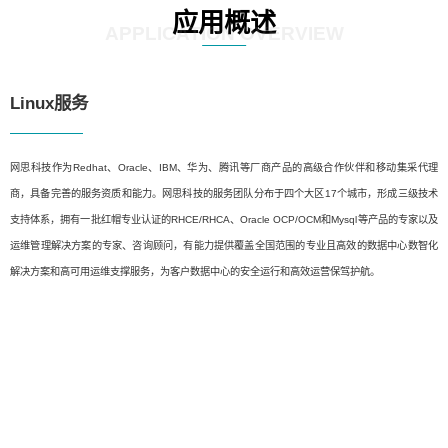
应用概述
APPLICATION OVERVIEW
Linux服务
网思科技作为Redhat、Oracle、IBM、华为、腾讯等厂商产品的高级合作伙伴和移动集采代理
商，具备完善的服务资质和能力。网思科技的服务团队分布于四个大区17个城市，形成三级技术
支持体系，拥有一批红帽专业认证的RHCE/RHCA、Oracle OCP/OCM和Mysql等产品的专家以及
运维管理解决方案的专家、咨询顾问，有能力提供覆盖全国范围的专业且高效的数据中心数智化
解决方案和高可用运维支撑服务，为客户数据中心的安全运行和高效运营保驾护航。