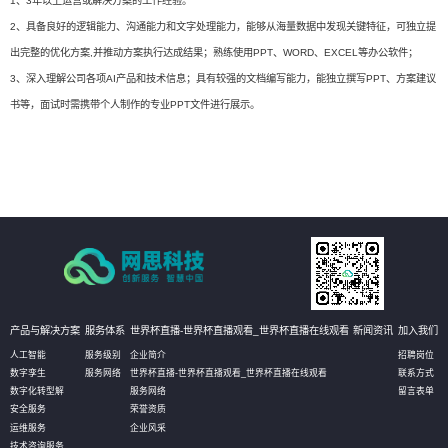
1、3年以上运营或解决方案的工作经验。
2、具备良好的逻辑能力、沟通能力和文字处理能力，能够从海量数据中发现关键特征，可独立提
出完整的优化方案,并推动方案执行达成结果；熟练使用PPT、WORD、EXCEL等办公软件；
3、深入理解公司各项AI产品和技术信息；具有较强的文档编写能力，能独立撰写PPT、方案建议
书等，面试时需携带个人制作的专业PPT文件进行展示。
产品与解决方案
服务体系
世界杯直播-世界杯直播观看_世界杯直播在线观看
新闻资讯
加入我们
人工智能
服务级别
企业简介
招聘岗位
数字孪生
服务网络
世界杯直播-世界杯直播观看_世界杯直播在线观看
联系方式
数字化转型解
服务网络
留言表单
安全服务
荣誉资质
运维服务
企业风采
技术咨询服务