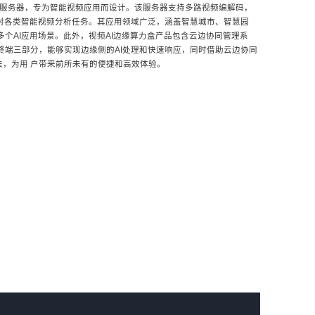
缘计算微服务器，专为智能视频应用而设计。该服务器支持多路视频编解码，
应对各类智能视频分析任务。其应用领域广泛，涵盖智慧城市、智慧园
多个AI应用场景。此外，视频AI边缘算力盒产品包含云边协同管理系
终端三部分，能够实现边缘侧的AI处理和快速响应，同时借助云边协同
，为用 户带来前所未有的便捷和高效体验。