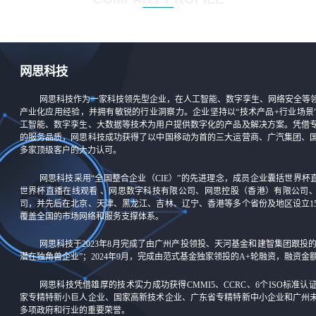
网思科技
网思科技作为一家科技领先型企业，在人工智能、数字孪生、网络安全等
产业化应用经验，并拥有敏锐的行业洞察力。企业坚持以“技术产品+行业场景
工智能、数字孪生、大数据等技术为用户提供数字化的产品及解决方案。凭借
的服务品质，网思科技成功获得了以中国移动为首的三大运营商、广汽集团、
多家顶级客户的大力认可。
网思科技采用“全国整合企业（CIE）”的先进理念，成员企业囊括世界杯
世界杯直播在线观看 、网思数字科技有限公司、网思控股（香港）有限公司
司，并先后在北京、天津、黑龙江、吉林、辽宁、香港等多个省份及地区设立1
覆盖全国的市场网络和服务支撑体系。
网思科技于2023年8月完成了由广州产投领投、天河基金和建智集团跟投
潜在独角兽企业”；2024年9月，完成由范式基金独家领投的A+轮融资，融资
网思科技凭借雄厚的技术实力成功获得CMMI5、CCRC、6个ISO标准
家专精特新小巨人企业、国家高新技术企业、广东省专精特新中小企业和广州
多项政府和行业的重要荣誉。