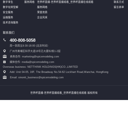
数字孪生
服务网络
世界杯直播-世界杯直播观看_世界杯直播在线观看
联系方式
数字化转型解
服务网络
留言表单
安全服务
荣誉资质
运维服务
企业风采
技术咨询服务
联系我们
400-808-5058
周一到周五9:30-18:00 (北京时间）
广州市黄埔区科学大道18号芯大厦B2栋1-2层
商务合作: marketing@spicemodeling.com
媒体合作: media@spicemodeling.com
Overseas business: NETTHINK HOLDINGS(HK)CO.,LIMITED
Add: Unit 04-05, 16F, The Broadway No.54-62 Lockhart Road,
Wanchai, HongKong
Email: sinontt_business@spicemodeling.com
世界杯直播-世界杯直播观看_世界杯直播在线观看 版权所有