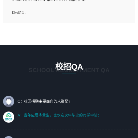
岗位要求：
岗位职责：
1、艺术设计类相关专业；（其中需求分析顾问不限专业）
1、完成主要工作：项目解决方案策划与编写，项目投标方案编写、项目申报方案编
2、热爱展览展示设计工作，熟悉行业动向，设计专业知识和产品专业知识；
写；
3、具有良好的人际沟通、准确判断客户需求并执行的能力、较强的团队合作能力和
2、人才队伍建设：完善SPL人才沉淀，积聚力量，为公司各省项目打单提供全面支
服务意识。
撑。
任职要求：
1. 熟悉 Javascript, CSS, HTML, Vue, Git;
校招QA
2. 熟悉 前端常用框架, 能独立完成设计给予的 UI 效果;
SCHOOL RECRUITMENT QA
3. 有良好的代码习惯, 低级错误出现频率低;
4. 具备优秀的沟通和协调能力，能承受比较大的工作压力;
5. 自我驱动力强, 能自主学习新知识新技术, 并具有较强的自学能力;
6. 了解前端设计及后端开发, 可快速和同事对接工作;
7. 了解或熟悉 WebGL 及相关框架优先。
Q：校园招聘主要面向的人群是？
（岗位人员专职于行业应用解决方案、项目申报方案、投标方案的策划编写）
A：当年应届毕业生，也欢迎次年毕业的同学申请；