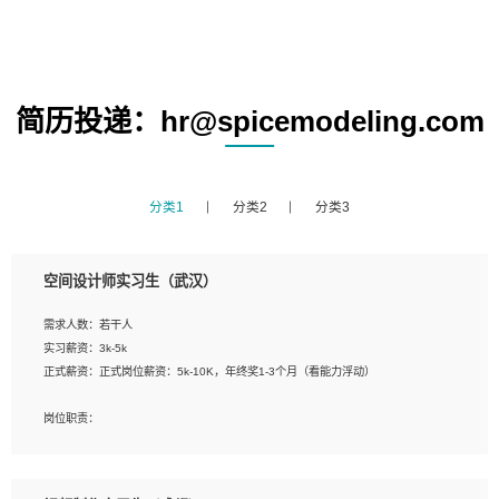
简历投递：hr@spicemodeling.com
分类1
分类2
分类3
空间设计师实习生（武汉）
需求人数：若干人
实习薪资：3k-5k
正式薪资：正式岗位薪资：5k-10K，年终奖1-3个月（看能力浮动）
岗位职责：
1、 沟通客户需求，分析其实施的可行性，辅助项目经理完成展示策划、设计；
2、 把握设计时间节点，控制设计进度，完成展示设计任务；
3、配合平面设计师完成项目最终的整体汇报方案；参与项目例会，项目完工总结报