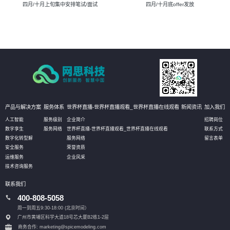
四月/十月上旬集中安排笔试/面试
四月/十月底offer发放
产品与解决方案
服务体系
世界杯直播-世界杯直播观看_世界杯直播在线观看
新闻资讯
加入我们
人工智能
服务级别
企业简介
招聘岗位
数字孪生
服务网络
世界杯直播-世界杯直播观看_世界杯直播在线观看
联系方式
数字化转型解
服务网络
留言表单
安全服务
荣誉资质
运维服务
企业风采
技术咨询服务
联系我们
400-808-5058
周一到周五9:30-18:00 (北京时间）
广州市黄埔区科学大道18号芯大厦B2栋1-2层
商务合作: marketing@spicemodeling.com