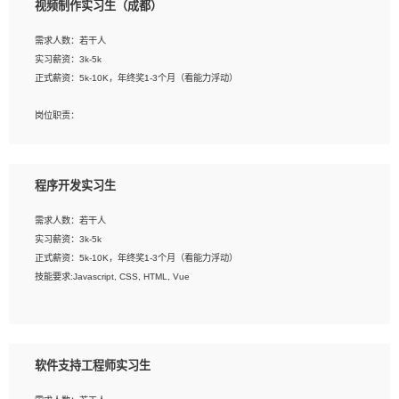
视频制作实习生（成都）
告，设计项目文件管理和资料库维护；
4、 创新设计表现形式，优化流程、提高设计工作效率；
需求人数：若干人
5、 设计内容包括但不限于：展厅/博物馆/展馆的规划与空间设计，人机界面设计，
实习薪资：3k-5k
标志及吉祥物设计，效果图后期处理等。
正式薪资：5k-10K，年终奖1-3个月（看能力浮动）
岗位要求：
岗位职责：
1、艺术设计类相关专业；
1、各类企业宣传片视频的剪辑和片头片尾包装；
2、热爱展览展示设计工作，熟悉行业动向，设计专业知识和产品专业知识；
2、广告片的后期剪辑与整体特效合成；
3、具有良好的人际沟通、准确判断客户需求并执行的能力、较强的团队合作能力和
3、特效及动画制作并了解后期合成软件。
服务意识。
程序开发实习生
岗位要求：
需求人数：若干人
1、热爱影视，责任心强，有强烈的兴趣和后期制作的主观能动性；
实习薪资：3k-5k
2、熟练使用After Effect、Photo Shop、熟练掌握视频剪辑和特效包装软件；
正式薪资：5k-10K，年终奖1-3个月（看能力浮动）
3、能对影片后期进行整体调色控制，具备一定审美感；
技能要求:Javascript, CSS, HTML, Vue
4、在剪辑上会思考，有一定编导思维；
5、踏实， 勤奋，愿意在工作中不断学习，提高自我；
工作职责：
6、能与同事友好相处。
1. 负责公司的前端项目的开发;
2. 负责公司已有项目的维护及迭代;
软件支持工程师实习生
工作要求: