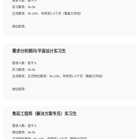
需求人数：若干人
1. 熟悉 Javascript, CSS, HTML, Vue, Git;
实习薪资：3k-5k
2. 熟悉前端常用框架, 能独立完成设计给予的 UI 效果;
正式薪资：5k-10K，年终奖1-3个月（看能力浮动）
3. 有良好的代码习惯, 低级错误出现频率低;
4. 具备优秀的沟通和协调能力，能承受比较大的工作压力;
岗位职责:
5. 自我驱动力强, 能自主学习新知识新技术, 并具有较强的自学能力;
1. 为企业客户提供软件技术服务。包括安装、升级、配置、调优、故障诊断等工
6. 了解前端设计及后端开发, 可快速和同事对接工作;
作；
7. 了解或熟悉 WebGL 及相关框架优先。
2. 在此基础上，并能为客户提供客户化技术支持方案，提升软件使用效率与价值。
需求分析顾问/平面设计实习生
任职要求:
需求人数：若干人
1. 计算机专业相关背景；
实习薪资：3k-5k
2. 自我学习和动手能力强，对操作系统、数据库有一定基础和兴趣；
正式薪资：正式岗位薪资：5k-10K，年终奖1-3个月（看能力浮动）
3.沟通能力强、有基础客户服务意识。
岗位职责：
1、 沟通客户需求，分析其实施的可行性，辅助项目经理完成展示策划、设计；
2、 把握设计时间节点，控制设计进度，完成展示设计任务；
3、配合平面设计师完成项目最终的整体汇报方案；参与项目例会，项目完工总结报
售前工程师（解决方案专员）实习生
告，设计项目文件管理和资料库维护；
4、 创新设计表现形式，优化流程、提高设计工作效率；
需求人数：若干人
5、 设计内容包括但不限于：展厅/博物馆/展馆的规划与空间设计，人机界面设计，
岗位薪资：3k-5k
标志及吉祥物设计，效果图后期处理等。
正式岗位薪资：5k-10K，年终奖1-3个月（看能力浮动）