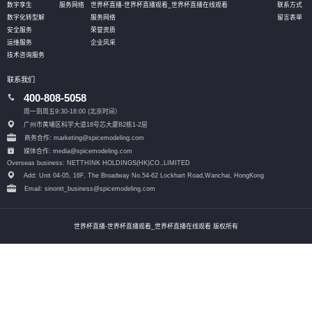
数字孪生
服务网络
世界杯直播-世界杯直播观看_世界杯直播在线观看
联系方式
数字化转型解
服务网络
留言表单
安全服务
荣誉资质
运维服务
企业风采
技术咨询服务
联系我们
400-808-5058
周一到周五9:30-18:00 (北京时间）
广州市黄埔区科学大道18号芯大厦B2栋1-2层
商务合作: marketing@spicemodeling.com
媒体合作: media@spicemodeling.com
Overseas business: NETTHINK HOLDINGS(HK)CO.,LIMITED
Add: Unit 04-05, 16F, The Broadway No.54-62 Lockhart Road,
Wanchai, HongKong
Email: sinontt_business@spicemodeling.com
世界杯直播-世界杯直播观看_世界杯直播在线观看 版权所有