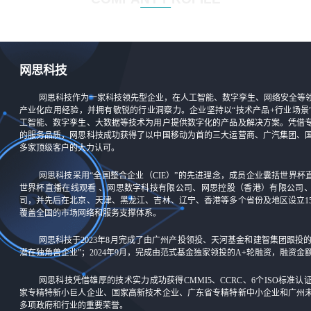
网思科技
网思科技作为一家科技领先型企业，在人工智能、数字孪生、网络安全等
产业化应用经验，并拥有敏锐的行业洞察力。企业坚持以“技术产品+行业场景
工智能、数字孪生、大数据等技术为用户提供数字化的产品及解决方案。凭借
的服务品质，网思科技成功获得了以中国移动为首的三大运营商、广汽集团、
多家顶级客户的大力认可。
网思科技采用“全国整合企业（CIE）”的先进理念，成员企业囊括世界杯
世界杯直播在线观看 、网思数字科技有限公司、网思控股（香港）有限公司
司，并先后在北京、天津、黑龙江、吉林、辽宁、香港等多个省份及地区设立1
覆盖全国的市场网络和服务支撑体系。
网思科技于2023年8月完成了由广州产投领投、天河基金和建智集团跟投
潜在独角兽企业”；2024年9月，完成由范式基金独家领投的A+轮融资，融资
网思科技凭借雄厚的技术实力成功获得CMMI5、CCRC、6个ISO标准
家专精特新小巨人企业、国家高新技术企业、广东省专精特新中小企业和广州
多项政府和行业的重要荣誉。