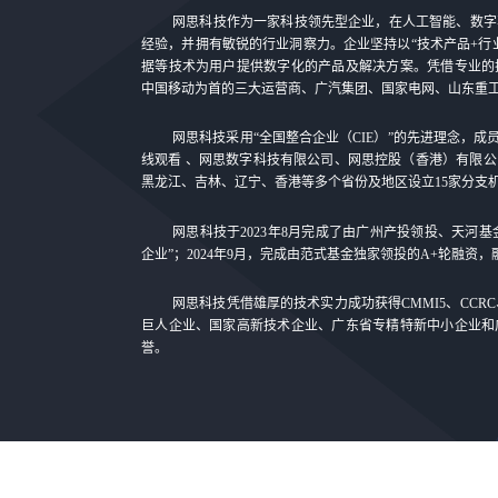
网思科技作为一家科技领先型企业，在人工智能、数字
经验，并拥有敏锐的行业洞察力。企业坚持以“技术产品+行
据等技术为用户提供数字化的产品及解决方案。凭借专业的
中国移动为首的三大运营商、广汽集团、国家电网、山东重
网思科技采用“全国整合企业（CIE）”的先进理念，成
线观看 、网思数字科技有限公司、网思控股（香港）有限
黑龙江、吉林、辽宁、香港等多个省份及地区设立15家分支
网思科技于2023年8月完成了由广州产投领投、天河
企业”；2024年9月，完成由范式基金独家领投的A+轮融资
网思科技凭借雄厚的技术实力成功获得CMMI5、CCR
巨人企业、国家高新技术企业、广东省专精特新中小企业和
誉。