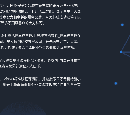
孪生、网络安全等领域有着丰富的研发及产业化应用
业场景”为驱动模式，利用人工智能、数字孪生、大数
技术实力和卓越的服务品质，网思科技成功获得了以
工等多家顶级客户的大力认可。
员企业囊括世界杯直播-世界杯直播观看_世界杯直播在
公司、星云博创科技有限公司，并先后在北京、天津、
机构，构建了覆盖全国的市场网络和服务支撑体系。
基金和建智集团跟投的A轮融资，跻身“中国潜在独角兽
，融资金额累计逾亿元人民币。
C、6个ISO标准认证等资质，并被授予国家专精特新小
广州未来独角兽创新企业等多项政府和行业的重要荣