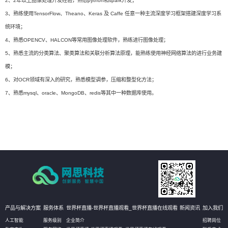
2、2年以上图像处理开发经验，熟悉python和spark开发；
3、熟练使用TensorFlow、Theano、Keras 及 Caffe 任意一种主流深度学习框架搭建深度学习系
统环境；
4、熟悉OPENCV、HALCON等常用图像处理软件，熟练进行图像处理；
5、熟悉主流的分类算法、聚类算法和关联分析算法原理，能熟练使用神经网络算法的进行业务建
模；
6、对OCR领域有深入的研究，熟悉模型调参，压缩和整型化方法；
7、熟悉mysql、oracle、MongoDB、redis等其中一种数据库使用。
产品与解决方案
服务体系
世界杯直播-世界杯直播观看_世界杯直播在线观看
新闻资讯
加入我们
人工智能
服务级别
企业简介
招聘岗位