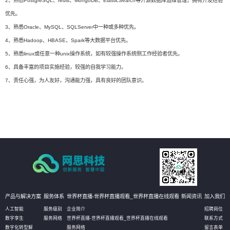
2、熟悉PostgreSQL、redis、MongoDB、ElasticSearch等开源数据库运维管理，拥有开发经验
优先。
3、熟悉Oracle、MySQL、SQLServer中一种或多种优先。
4、熟悉Hadoop、HBASE、Spark等大数据平台优先。
5、熟悉linux或任意一种unix操作系统，如有较强操作系统侧工作经验者优先。
6、具备丰富的项目实施经验，较强的自我学习能力。
7、责任心强，为人友好，沟通能力强，具有良好的团队意识。
产品与解决方案
服务体系
世界杯直播-世界杯直播观看_世界杯直播在线观看
新闻资讯
加入我们
人工智能
服务级别
企业简介
招聘岗位
数字孪生
服务网络
世界杯直播-世界杯直播观看_世界杯直播在线观看
联系方式
数字化转型解
服务网络
留言表单