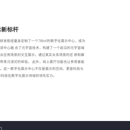
示新标杆
研发枢纽量身定制了一个788㎡的数字化展示中心，成为
该中心融 合了元宇宙技术，构建了一个前沿的元宇宙城
业应用场景的交互展示。通过真实业务场景的还 原和解
带来沉浸式的体验。 此外，线上展厅功能也让参观者能
。这一数字化展示中心不仅是展示的空间，更是科技与
思科技在数字化展示领域的领先实力。
们