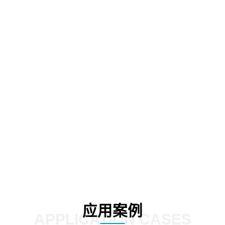
牌形象提升：强调企业精神、理念的发
提升用户体验：通过优化产品设计、
世界杯直播-世界杯直播观看_世界杯直
程、提升服务质量等方式，全面提升
在线观看，打动观众、吸引来宾。
这种优质体验能够增强用户对产品的
赖度，提高用户黏性，为企业赢得更
户。
02
03
应用案例
APPLICATION CASES