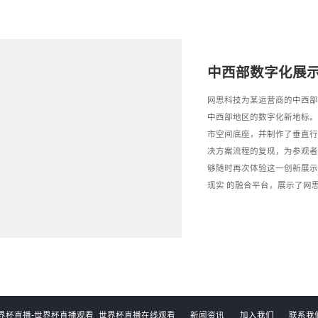
中西部数字化展
网思科技为某运营商的中西部
中西部地区的数字化新地标。
市空间底座，并制作了垂直行
决方案流程的复现，为参观者
够随时再次体验这一创新展示
现实 的融合平台，展示了网
界杯直播-世界杯直播观看_世界杯直播在线观看
新闻资讯
加入我们
联系我