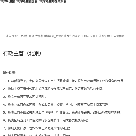
世界杯直播-世界杯直播观看_世界杯直播在线观看
当前位置：
世界杯直播-世界杯直播观看_世界杯直播在线观看
>
加入我们
>
社会招聘
>
运营体系
行政主管（北京）
岗位职责：
1、在总部指导下，全面负责分公司日常行政管理工作，保障分公司行政工作积极有序开展；
2、协助上级完善分公司相关制度和操作流程与规范，做好市场的后台支持；
3、负责分公司车辆及司机管理；
4、负责分公司办公环境、办公服务器、档案、合同、固定资产及安全日常管理；
5、负责公司基础公关外联工作（接待、行业交流、辅助市场销售、政府及各类机构外联）；
6、负责区域当月工作任务执行状况的统计，完成各类报表编制；
7、协助关键厂家、合作伙伴往来商务文件的处理；