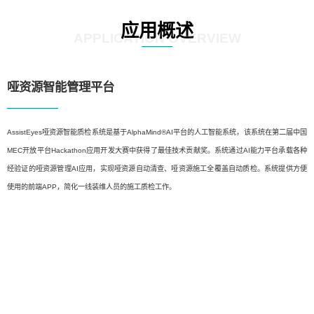
应用概述
APPLICATION OVERVIEW
哑资源智能管理平台
AssistEyes哑资源智能质检系统是基于AlphaMind®AI平台的人工智能系统，该系统在第二届中国
MEC开放平台Hackathon应用开发大赛中获得了最佳技术贡献奖。系统通过AI能力平台承载各种
经验证的哑资源管理AI应用，实现哑资源自动清查、哑资源施工全覆盖自动质检。系统提供方便
使用的前端APP，简化一线装维人员的施工质检工作。