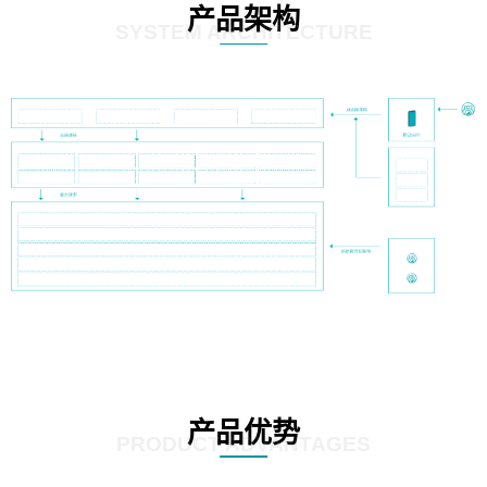
产品架构
SYSTEM ARCHITECTURE
产品优势
PRODUCT ADVANTAGES