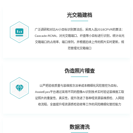
光交箱建档
广泛调研和对比AI小目标识别算法后，采用入选2018CPVR的算法：
Cascade-RCNN，对光交箱端口、纤盘等小目标进行识别，统计出光
交箱端口的占用率、端口排列，并根据后续上传的照片实时更新，规
范管理光交箱端口
伪造照片稽查
以严把验收质量与装维按次派单成本精细化风险管控为目标，
AssistEyes平台通过采用不同的图像AI识别技术实时验证装维施工取
证照片的重复性、真实性，提升改进了各种哑资源装维质检、入网验
收流程，全面提升哑资源质检验收等工作的风险精细化管控能力
数据清洗