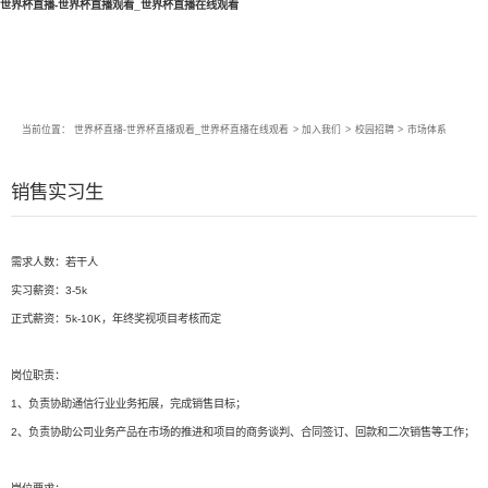
世界杯直播-世界杯直播观看_世界杯直播在线观看
当前位置：
世界杯直播-世界杯直播观看_世界杯直播在线观看
>
加入我们
>
校园招聘
>
市场体系
销售实习生
需求人数：若干人
实习薪资：3-5k
正式薪资：5k-10K，年终奖视项目考核而定
岗位职责：
1、负责协助通信行业业务拓展，完成销售目标；
2、负责协助公司业务产品在市场的推进和项目的商务谈判、合同签订、回款和二次销售等工作；