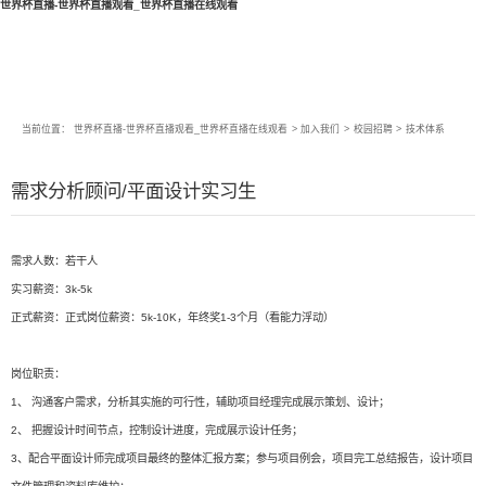
世界杯直播-世界杯直播观看_世界杯直播在线观看
当前位置：
世界杯直播-世界杯直播观看_世界杯直播在线观看
>
加入我们
>
校园招聘
>
技术体系
需求分析顾问/平面设计实习生
需求人数：若干人
实习薪资：3k-5k
正式薪资：正式岗位薪资：5k-10K，年终奖1-3个月（看能力浮动）
岗位职责：
1、 沟通客户需求，分析其实施的可行性，辅助项目经理完成展示策划、设计；
2、 把握设计时间节点，控制设计进度，完成展示设计任务；
3、配合平面设计师完成项目最终的整体汇报方案；参与项目例会，项目完工总结报告，设计项目