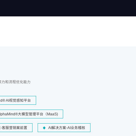
策力和流程优化能力
ind® AI视觉感知平台
lphaMind®大模型管理平台（MaaS)
案-客服营销案前置
AI解决方案-AI业务稽核