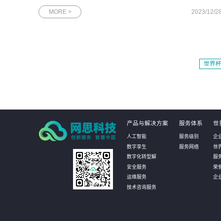
日报》12月28日网思科技专访版面荣获“广州市第二批隐形冠军企
MORE >
2023/12/2
业”——网思科技：为广州地区的数字化产业添砖加瓦12月18日，
网思科技被授予“
世界杯
产品与解决方案
服务体系
世
人工智能
服务级别
企
数字孪生
服务网络
世
数字化转型解
服
安全服务
荣
运维服务
企
技术咨询服务