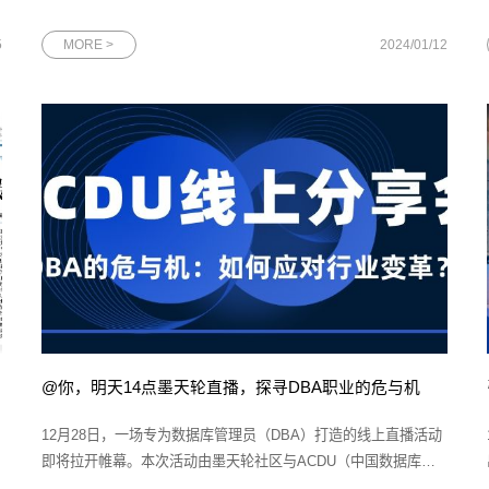
企业”榜单，并晋级“广州最强科创领头羊企业10强”榜单。作为广
州的双“领头羊”企业，网思科技将继续发挥其榜样作用和领导力，
5
MORE >
2024/01/12
为广州的进步注入更多的活力和机遇。图为网思科技代表上台领
奖本次广
@你，明天14点墨天轮直播，探寻DBA职业的危与机
12月28日，一场专为数据库管理员（DBA）打造的线上直播活动
即将拉开帷幕。本次活动由墨天轮社区与ACDU（中国数据库联
盟）联合主办，特邀网思科技DBA总监、Oracle ACE尹海文先生