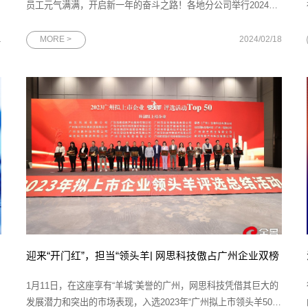
员工元气满满，开启新一年的奋斗之路！各地分公司举行2024新
春开工仪式，吹响开工“集结号”。大家用满满的仪式感展望新年新
愿景，争创“开门红”！数字浪潮涌向前，化繁为简解疑难。崭新征
1
MORE >
2024/02/18
程自今始，勇往直前不畏艰。2024，我们同舟共济，再创辉煌！
迎来“开门红”，担当“领头羊| 网思科技傲占广州企业双榜
1月11日，在这座享有“羊城”美誉的广州，网思科技凭借其巨大的
发展潜力和突出的市场表现，入选2023年“广州拟上市领头羊50强