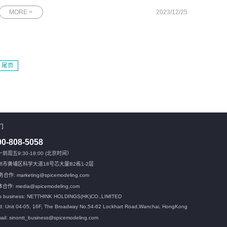
领作用的高度认可，彰显了网思科技在高质量发展方面取得的显
MORE >
2023/12/25
著成果。图为“科技创新贡献奖”奖杯作为广州市委机关报，广州日
报具有强大的
尾页
们
00-808-5058
到周五9:30-18:00 (北京时间）
州市黄埔区科学大道18号芯大厦B2栋1-2层
合作: marketing@spicemodeling.com
合作: media@spicemodeling.com
s business: NETTHINK HOLDINGS(HK)CO.,LIMITED
: Unit 04-05, 16F, The Broadway No.54-62 Lockhart Road,
Wanchai, HongKong
ail: sinontt_business@spicemodeling.com