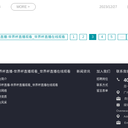
发表主题演讲。在数字化浪潮中，DBA的角色与职责正经历深刻
8
MORE >
2023/12/27
的变革。本次活动旨在为DBA们提供一个交流与学习的平台，共
同探讨如何应对行业变
直播-世界杯直播观看_世界杯直播在线观看
1
2
3
4
5
···
界杯直播-世界杯直播观看_世界杯直播在线观看
新闻资讯
加入我们
联系我
业简介
招聘岗位
4
界杯直播-世界杯直播观看_世界杯直播在线观看
联系方式
周一
务网络
留言表单
广
誉资质
商务
业风采
媒体
Oversea
Add
Em