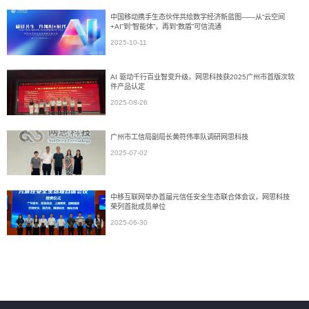
中国移动携手生态伙伴共绘数字经济新蓝图——从“云空间
+AI”到“智能体”，再到“数盾”可信流通
2025-10-11
AI 驱动千行百业智变升级，网思科技获2025广州市首版次软
件产品认定
2025-08-26
广州市工信局副局长黄符伟率队调研网思科技
2025-07-02
中移互联网举办首届元信任安全生态联合体会议，网思科技
荣列首批成员单位
2025-06-30