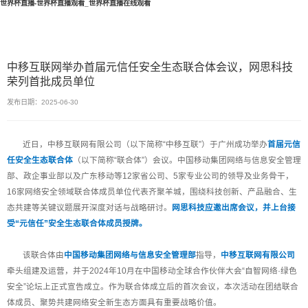
世界杯直播-世界杯直播观看_世界杯直播在线观看
中移互联网举办首届元信任安全生态联合体会议，网思科技
荣列首批成员单位
发布日期：2025-06-30
近日，中移互联网有限公司（以下简称“中移互联”）于广州成功举办
首届元信
任安全生态联合体
（以下简称“联合体”）会议。中国移动集团网络与信息安全管理
部、政企事业部以及广东移动等12家省公司、5家专业公司的领导及业务骨干，
16家网络安全领域联合体成员单位代表齐聚羊城，围绕科技创新、产品融合、生
态共建等关键议题展开深度对话与战略研讨。
网思科技应邀出席会议，并上台接
受“元信任”安全生态联合体成员授牌。
该联合体由
中国移动集团网络与信息安全管理部
指导，
中移互联网有限公司
牵头组建及运营，并于2024年10月在中国移动全球合作伙伴大会“自智网络·绿色
安全”论坛上正式宣告成立。作为联合体成立后的首次会议，本次活动在团结联合
体成员、聚势共建网络安全新生态方面具有重要战略价值。