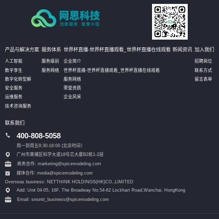
产品与解决方案
服务体系
世界杯直播-世界杯直播观看_世界杯直播在线观看
新闻资讯
加入我们
人工智能
服务级别
企业简介
招聘岗位
数字孪生
服务网络
世界杯直播-世界杯直播观看_世界杯直播在线观看
联系方式
数字化转型解
服务网络
留言表单
安全服务
荣誉资质
运维服务
企业风采
技术咨询服务
联系我们
400-808-5058
周一到周五9:30-18:00 (北京时间）
广州市黄埔区科学大道18号芯大厦B2栋1-2层
商务合作: marketing@spicemodeling.com
媒体合作: media@spicemodeling.com
Overseas business: NETTHINK HOLDINGS(HK)CO.,LIMITED
Add: Unit 04-05, 16F, The Broadway No.54-62 Lockhart Road,
Wanchai, HongKong
Email: sinontt_business@spicemodeling.com