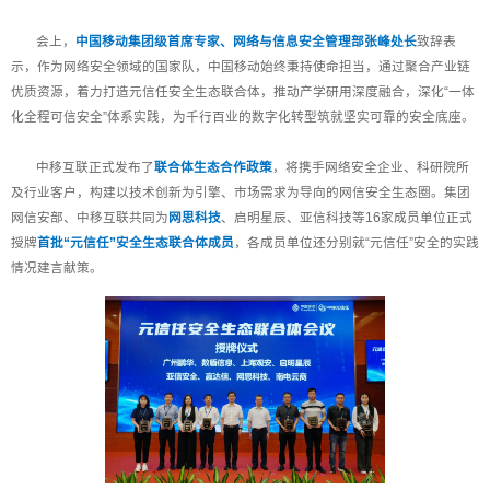
会上，
中国移动集团级首席专家、网络与信息安全管理部张峰处长
致辞表
示，作为网络安全领域的国家队，中国移动始终秉持使命担当，通过聚合产业链
优质资源，着力打造元信任安全生态联合体，推动产学研用深度融合，深化“一体
化全程可信安全”体系实践，为千行百业的数字化转型筑就坚实可靠的安全底座。
中移互联正式发布了
联合体生态合作政策
，将携手网络安全企业、科研院所
及行业客户，构建以技术创新为引擎、市场需求为导向的网信安全生态圈。集团
网信安部、中移互联共同为
网思科技
、启明星辰、亚信科技等16家成员单位正式
授牌
首批“元信任”安全生态联合体成员
，各成员单位还分别就“元信任”安全的实践
情况建言献策。